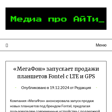
Перейти
к
содержимому
Меню
«МегаФон» запускает продажи
планшетов Fontel с LTE и GPS
Опубликовано в
19.12.2024
от
Редакция
Компания «МегаФон» анонсировала запуск продаж
новых планшетов под брендом Fontel, предлагая
пользователям современные устройства с поддержкой