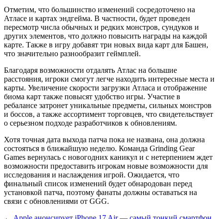
Отметим, что большинство изменений сосредоточено на
Атласе и картах эндгейма. В частности, будет проведен
пересмотр числа обычных и редких монстров, сундуков и
других элементов, что должно повысить награды на каждой
карте. Также в игру добавят три новых вида карт для Башен,
что значительно разнообразит геймплей.
Благодаря возможности отдалять Атлас на большие
расстояния, игроки смогут легче находить интересные места и
карты. Увеличение скорости загрузки Атласа и отображение
биома карт также повысят удобство игры. Участие в
ребалансе затронет уникальные предметы, сильных монстров
и боссов, а также ассортимент торговцев, что свидетельствует
о серьезном подходе разработчиков к обновлениям.
Хотя точная дата выхода патча пока не названа, она должна
состояться в ближайшую неделю. Команда Grinding Gear
Games вернулась с новогодних каникул и с нетерпением ждет
возможности предоставить игрокам новые возможности для
исследования и наслаждения игрой. Ожидается, что
финальный список изменений будет обнародован перед
установкой патча, поэтому фанаты должны оставаться на
связи с обновлениями от GGG.
← Apple анонсирует iPhone 17 Air — самый тонкий смартфон