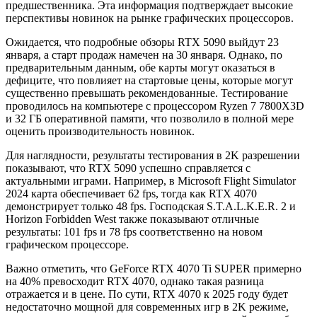
предшественника. Эта информация подтверждает высокие
перспективы новинок на рынке графических процессоров.
Ожидается, что подробные обзоры RTX 5090 выйдут 23
января, а старт продаж намечен на 30 января. Однако, по
предварительным данным, обе карты могут оказаться в
дефиците, что повлияет на стартовые цены, которые могут
существенно превышать рекомендованные. Тестирование
проводилось на компьютере с процессором Ryzen 7 7800X3D
и 32 ГБ оперативной памяти, что позволило в полной мере
оценить производительность новинок.
Для наглядности, результаты тестирования в 2K разрешении
показывают, что RTX 5090 успешно справляется с
актуальными играми. Например, в Microsoft Flight Simulator
2024 карта обеспечивает 62 fps, тогда как RTX 4070
демонстрирует только 48 fps. Господская S.T.A.L.K.E.R. 2 и
Horizon Forbidden West также показывают отличные
результаты: 101 fps и 78 fps соответственно на новом
графическом процессоре.
Важно отметить, что GeForce RTX 4070 Ti SUPER примерно
на 40% превосходит RTX 4070, однако такая разница
отражается и в цене. По сути, RTX 4070 к 2025 году будет
недостаточно мощной для современных игр в 2K режиме,