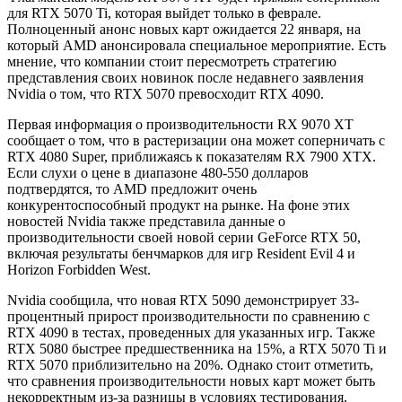
для RTX 5070 Ti, которая выйдет только в феврале.
Полноценный анонс новых карт ожидается 22 января, на
который AMD анонсировала специальное мероприятие. Есть
мнение, что компании стоит пересмотреть стратегию
представления своих новинок после недавнего заявления
Nvidia о том, что RTX 5070 превосходит RTX 4090.
Первая информация о производительности RX 9070 XT
сообщает о том, что в растеризации она может соперничать с
RTX 4080 Super, приближаясь к показателям RX 7900 XTX.
Если слухи о цене в диапазоне 480-550 долларов
подтвердятся, то AMD предложит очень
конкурентоспособный продукт на рынке. На фоне этих
новостей Nvidia также представила данные о
производительности своей новой серии GeForce RTX 50,
включая результаты бенчмарков для игр Resident Evil 4 и
Horizon Forbidden West.
Nvidia сообщила, что новая RTX 5090 демонстрирует 33-
процентный прирост производительности по сравнению с
RTX 4090 в тестах, проведенных для указанных игр. Также
RTX 5080 быстрее предшественника на 15%, а RTX 5070 Ti и
RTX 5070 приблизительно на 20%. Однако стоит отметить,
что сравнения производительности новых карт может быть
некорректным из-за разницы в условиях тестирования.