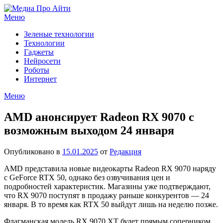
Перейти
к
Меню
содержимому
Зеленые технологии
Технологии
Гаджеты
Нейросети
Роботы
Интернет
Меню
AMD анонсирует Radeon RX 9070 с
возможным выходом 24 января
Опубликовано в
15.01.2025
от
Редакция
AMD представила новые видеокарты Radeon RX 9070 наряду
с GeForce RTX 50, однако без озвучивания цен и
подробностей характеристик. Магазины уже подтверждают,
что RX 9070 поступят в продажу раньше конкурентов — 24
января. В то время как RTX 50 выйдут лишь на неделю позже.
Флагманская модель RX 9070 XT будет прямым соперником