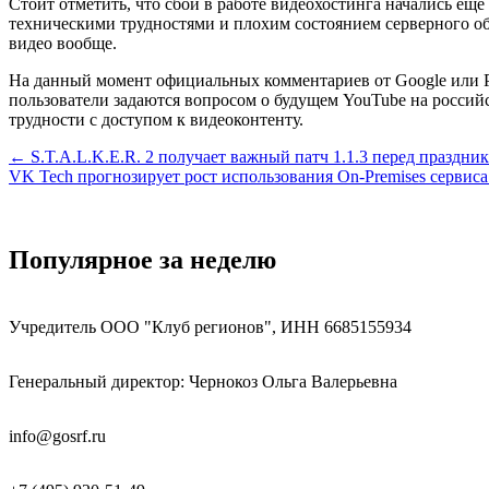
Стоит отметить, что сбои в работе видеохостинга начались еще
техническими трудностями и плохим состоянием серверного об
видео вообще.
На данный момент официальных комментариев от Google или Ро
пользователи задаются вопросом о будущем YouTube на росси
трудности с доступом к видеоконтенту.
Навигация
← S.T.A.L.K.E.R. 2 получает важный патч 1.1.3 перед праздни
VK Tech прогнозирует рост использования On-Premises сервиса
по
записям
Популярное за неделю
Учредитель ООО "Клуб регионов", ИНН 6685155934
Генеральный директор: Чернокоз Ольга Валерьевна
info@gosrf.ru