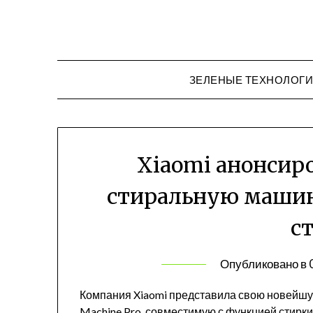
Перейти
к
содержимому
ЗЕЛЕНЫЕ ТЕХНОЛОГ
Xiaomi анонсир
стиральную машин
с
Опубликовано в
Компания Xiaomi представила свою новейшую
Machine Pro, совместимую с функцией стирки