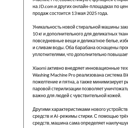
на JD.com и других онлайн-площадках по цен
продаж состоится 13 мая 2025 года.
Уникальность новой стиральной машины закл
10 кг и дополнительного для деликатных тка
повседневные вещи и деликатное белье, изб
и сливам воды. Оба барабана оснащены п
уплотнителями, что дополнительно повышает
Xiaomi активно внедряет инновационные техно
Washing Machine Pro реализована система Bl
пожелтение и пятна, а также минимизирует 
паровой стерилизации позволяет уничтожать
важно для людей с чувствительной кожей.
Другими характеристиками нового устройст
средств и AI-режимы стирки. С помощью тр
средств, машина сама определяет наилучшую