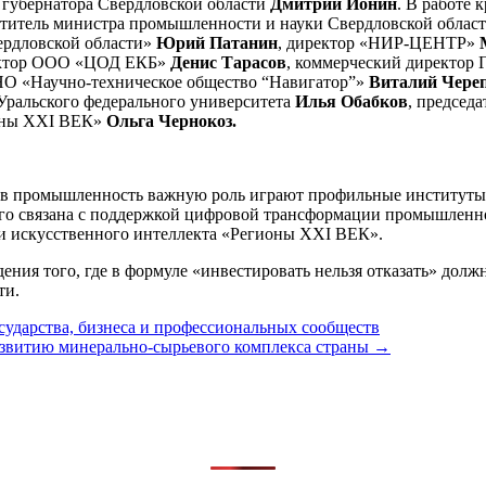
 губернатора Свердловской области
Дмитрий Ионин
. В работе 
еститель министра промышленности и науки Свердловской облас
рдловской области»
Юрий Патанин
, директор «НИР-ЦЕНТР»
ектор ООО «ЦОД ЕКБ»
Денис Тарасов
, коммерческий директор 
НО «Научно-техническое общество “Навигатор”»
Виталий Чере
 Уральского федерального университета
Илья Обабков
, председ
ионы XXI ВЕК»
Ольга Чернокоз.
а в промышленность важную роль играют профильные институты 
ого связана с поддержкой цифровой трансформации промышлен
 искусственного интеллекта «Регионы XXI ВЕК».
ия того, где в формуле «инвестировать нельзя отказать» должна
ти.
ударства, бизнеса и профессиональных сообществ
звитию минерально-сырьевого комплекса страны →