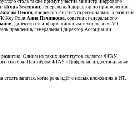
круглого стола также примут участие министр цифрового
ти
Игорь Зеленкин
, генеральный директор по привлечению
Максим Пекин
, проректор Института регионального развития
ГК Key Point
Анна Печникова
, советник генерального
панов
, директор по информационным технологиям АО
атель правления, генеральный директор Ассоциации
развития. Одним из таких институтов является ФГАУ
ного сектора. Партнёром ФГАУ «Цифровые индустриальные
 стоять запятая, когда речь идёт о новых вложениях в ИТ,