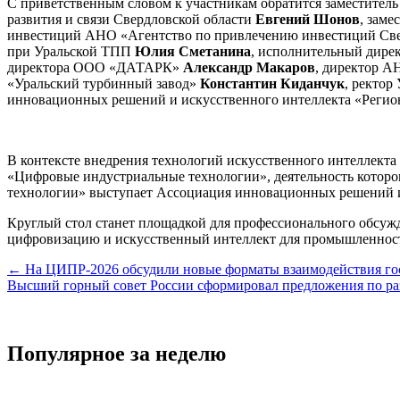
С приветственным словом к участникам обратится заместитель
развития и связи Свердловской области
Евгений Шонов
, зам
инвестиций АНО «Агентство по привлечению инвестиций Све
при Уральской ТПП
Юлия Сметанина
, исполнительный дир
директора ООО «ДАТАРК»
Александр Макаров
, директор А
«Уральский турбинный завод»
Константин Киданчук
, ректор
инновационных решений и искусственного интеллекта «Рег
В контексте внедрения технологий искусственного интеллект
«Цифровые индустриальные технологии», деятельность котор
технологии» выступает Ассоциация инновационных решений и
Круглый стол станет площадкой для профессионального обсужден
цифровизацию и искусственный интеллект для промышленнос
Навигация
← На ЦИПР-2026 обсудили новые форматы взаимодействия гос
Высший горный совет России сформировал предложения по ра
по
записям
Популярное за неделю