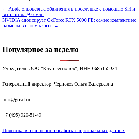
Навигация
← Apple опровергла обвинения в прослушке с помощью Siri и
выплатила $95 млн
по
NVIDIA анонсирует GeForce RTX 5090 FE: самые компактные
записям
размеры в своем классе →
Популярное за неделю
Учредитель ООО "Клуб регионов", ИНН 6685155934
Генеральный директор: Чернокоз Ольга Валерьевна
info@gosrf.ru
+7 (495) 920-51-49
Политика в отношении обработки персональных данных