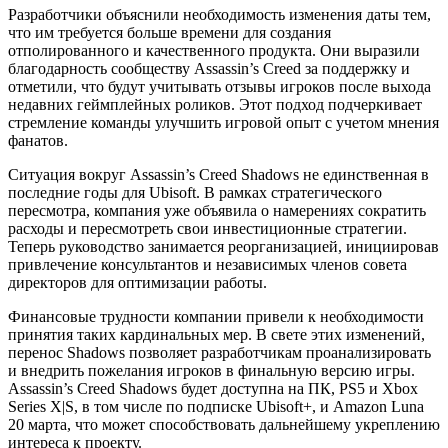
Разработчики объяснили необходимость изменения даты тем,
что им требуется больше времени для создания
отполированного и качественного продукта. Они выразили
благодарность сообществу Assassin’s Creed за поддержку и
отметили, что будут учитывать отзывы игроков после выхода
недавних геймплейных роликов. Этот подход подчеркивает
стремление команды улучшить игровой опыт с учетом мнения
фанатов.
Ситуация вокруг Assassin’s Creed Shadows не единственная в
последние годы для Ubisoft. В рамках стратегического
пересмотра, компания уже объявила о намерениях сократить
расходы и пересмотреть свои инвестиционные стратегии.
Теперь руководство занимается реорганизацией, инициировав
привлечение консультантов и независимых членов совета
директоров для оптимизации работы.
Финансовые трудности компании привели к необходимости
принятия таких кардинальных мер. В свете этих изменений,
перенос Shadows позволяет разработчикам проанализировать
и внедрить пожелания игроков в финальную версию игры.
Assassin’s Creed Shadows будет доступна на ПК, PS5 и Xbox
Series X|S, в том числе по подписке Ubisoft+, и Amazon Luna
20 марта, что может способствовать дальнейшему укреплению
интереса к проекту.