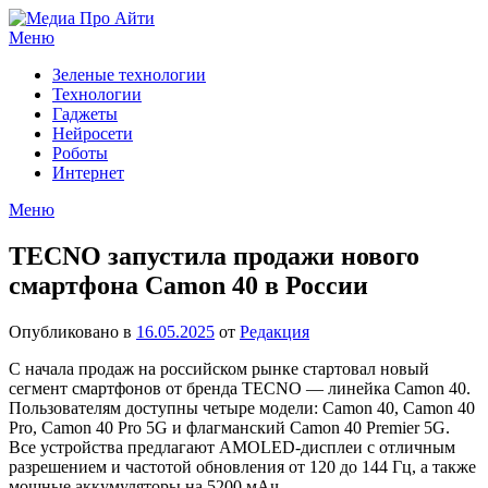
Перейти
к
Меню
содержимому
Зеленые технологии
Технологии
Гаджеты
Нейросети
Роботы
Интернет
Меню
TECNO запустила продажи нового
смартфона Camon 40 в России
Опубликовано в
16.05.2025
от
Редакция
С начала продаж на российском рынке стартовал новый
сегмент смартфонов от бренда TECNO — линейка Camon 40.
Пользователям доступны четыре модели: Camon 40, Camon 40
Pro, Camon 40 Pro 5G и флагманский Camon 40 Premier 5G.
Все устройства предлагают AMOLED-дисплеи с отличным
разрешением и частотой обновления от 120 до 144 Гц, а также
мощные аккумуляторы на 5200 мАч.