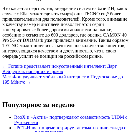
Что касается перспектив, внедрение систем на базе ИИ, как в
случае с Ella, может сделать смартфоны TECNO ещё более
привлекательными для пользователей. Кроме того, внимание
к качеству камер и дисплеев позволяет этой серии
конкурировать с более дорогими аналогами на рынке,
особенно в сегменте до 600 долларов, где оценка CAMON 40
Pro 5G от DXOMark уже привлекла внимание. Таким образом,
TECNO может получить значительное количество клиентов,
интересующихся качеством и доступностью, что в свою
очередь усилит её позиции на российском рынке.
Навигация
← Fortnite представляет искусственный интеллект: Дарт
Вейдер как напарник игроков
по
МегаФон улучшает мобильный интернет в Подмосковье до
записям
195 Мбит/с →
Популярное за неделю
RooX и «Актив» подтверждают совместимость UIDM с
Рутокенами
«РСТ-Инвент» демонстрирует автоматизацию склада с