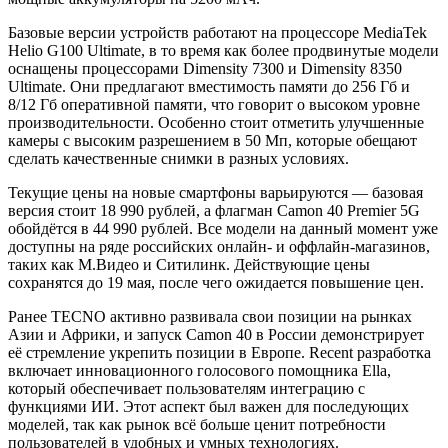
Базовые версии устройств работают на процессоре MediaTek
Helio G100 Ultimate, в то время как более продвинутые модели
оснащены процессорами Dimensity 7300 и Dimensity 8350
Ultimate. Они предлагают вместимость памяти до 256 Гб и
8/12 Гб оперативной памяти, что говорит о высоком уровне
производительности. Особенно стоит отметить улучшенные
камеры с высоким разрешением в 50 Мп, которые обещают
сделать качественные снимки в разных условиях.
Текущие цены на новые смартфоны варьируются — базовая
версия стоит 18 990 рублей, а флагман Camon 40 Premier 5G
обойдётся в 44 990 рублей. Все модели на данный момент уже
доступны на ряде российских онлайн- и оффлайн-магазинов,
таких как М.Видео и Ситилинк. Действующие цены
сохранятся до 19 мая, после чего ожидается повышение цен.
Ранее TECNO активно развивала свои позиции на рынках
Азии и Африки, и запуск Camon 40 в России демонстрирует
её стремление укрепить позиции в Европе. Recent разработка
включает инновационного голосового помощника Ella,
который обеспечивает пользователям интеграцию с
функциями ИИ. Этот аспект был важен для последующих
моделей, так как рынок всё больше ценит потребности
пользователей в удобных и умных технологиях.