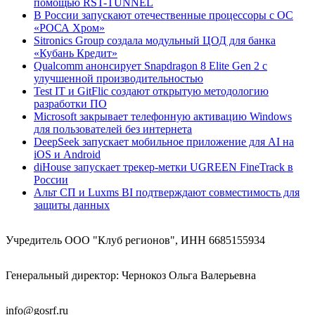
помощью RST-TUNNEL
В России запускают отечественные процессоры с ОС
«РОСА Хром»
Sitronics Group создала модульный ЦОД для банка
«Кубань Кредит»
Qualcomm анонсирует Snapdragon 8 Elite Gen 2 с
улучшенной производительностью
Test IT и GitFlic создают открытую методологию
разработки ПО
Microsoft закрывает телефонную активацию Windows
для пользователей без интернета
DeepSeek запускает мобильное приложение для AI на
iOS и Android
diHouse запускает трекер-метки UGREEN FineTrack в
России
Альт СП и Luxms BI подтверждают совместимость для
защиты данных
Учредитель ООО "Клуб регионов", ИНН 6685155934
Генеральный директор: Чернокоз Ольга Валерьевна
info@gosrf.ru