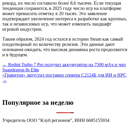
рекорд, их число составило более 8,6 тысячи. Если текущая
тенденция сохранится, в 2025 году число игр на платформе
может превысить отметку в 20 тысяч. Это заявление
подтверждает увеличение интереса к разработке как крупных,
так и независимых игр, что может изменить ландшафт
игровой индустрии.
Таким образом, 2024 год остался в истории Steam как самый
плодотворный по количеству релизов. Эти данные дают
основания ожидать, что высокая динамика роста продолжится
и в будущем.
Навигация
← Redmi Turbo 7 Pro получит аккумулятор на 7500 мАч и чип
Snapdragon 8s Elite
по
«Гравитон» запустил поставки сервера С2124Б для ИИ и HPC
записям
→
Популярное за неделю
Учредитель ООО "Клуб регионов", ИНН 6685155934