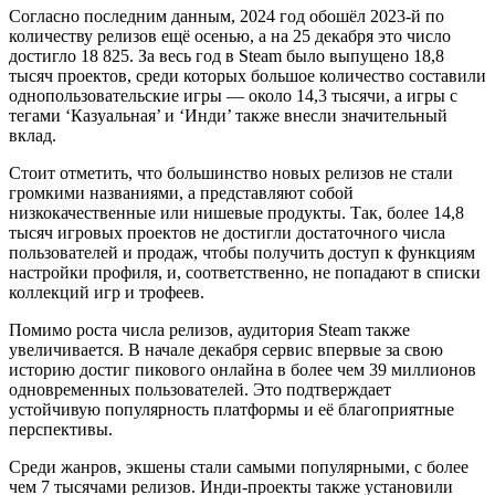
Согласно последним данным, 2024 год обошёл 2023-й по
количеству релизов ещё осенью, а на 25 декабря это число
достигло 18 825. За весь год в Steam было выпущено 18,8
тысяч проектов, среди которых большое количество составили
однопользовательские игры — около 14,3 тысячи, а игры с
тегами ‘Казуальная’ и ‘Инди’ также внесли значительный
вклад.
Стоит отметить, что большинство новых релизов не стали
громкими названиями, а представляют собой
низкокачественные или нишевые продукты. Так, более 14,8
тысяч игровых проектов не достигли достаточного числа
пользователей и продаж, чтобы получить доступ к функциям
настройки профиля, и, соответственно, не попадают в списки
коллекций игр и трофеев.
Помимо роста числа релизов, аудитория Steam также
увеличивается. В начале декабря сервис впервые за свою
историю достиг пикового онлайна в более чем 39 миллионов
одновременных пользователей. Это подтверждает
устойчивую популярность платформы и её благоприятные
перспективы.
Среди жанров, экшены стали самыми популярными, с более
чем 7 тысячами релизов. Инди-проекты также установили