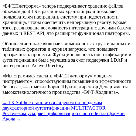
«БФТ.Платформа» теперь поддерживает хранение файлов
объемом до 4 ТБ в различных хранилищах и позволяет
пользователям настраивать систему при недоступности
хранилища, чтобы обеспечить непрерывную работу. Кроме
того, реализована возможность интеграции с другими базами
данных и REST API, что расширяет функционал платформы.
Обновление также включает возможность загрузки данных из
табличных форматов и журнал загрузок, что повышает
прозрачность процесса. Функциональность идентификации и
аутентификации была улучшена за счет поддержки LDAP и
интеграции с Active Directory.
«Мы стремимся сделать «БФТ.Платформу» мощным
инструментом, способствующим повышению эффективности
бизнеса», — отметил Борис Щукин, директор Департамента
высокотехнологичного производства «БФТ-Холдинга».
Навигация
← ГК Softline становится лидером по продажам
двухфакторной аутентификации MULTIFACTOR
по
Ростелеком ускоряет цифровизацию с no-code платформой
записям
Акола →