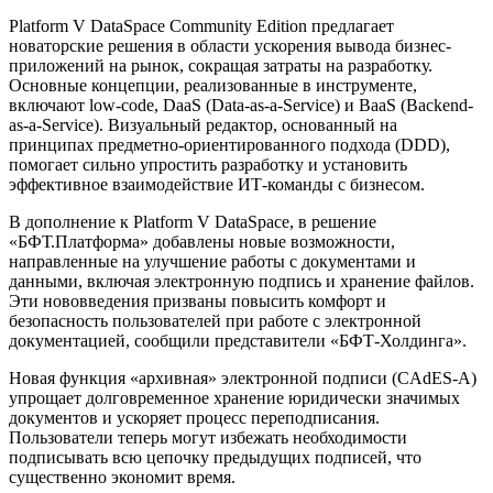
Platform V DataSpace Community Edition предлагает
новаторские решения в области ускорения вывода бизнес-
приложений на рынок, сокращая затраты на разработку.
Основные концепции, реализованные в инструменте,
включают low-code, DaaS (Data-as-a-Service) и BaaS (Backend-
as-a-Service). Визуальный редактор, основанный на
принципах предметно-ориентированного подхода (DDD),
помогает сильно упростить разработку и установить
эффективное взаимодействие ИТ-команды с бизнесом.
В дополнение к Platform V DataSpace, в решение
«БФТ.Платформа» добавлены новые возможности,
направленные на улучшение работы с документами и
данными, включая электронную подпись и хранение файлов.
Эти нововведения призваны повысить комфорт и
безопасность пользователей при работе с электронной
документацией, сообщили представители «БФТ-Холдинга».
Новая функция «архивная» электронной подписи (CAdES-A)
упрощает долговременное хранение юридически значимых
документов и ускоряет процесс переподписания.
Пользователи теперь могут избежать необходимости
подписывать всю цепочку предыдущих подписей, что
существенно экономит время.