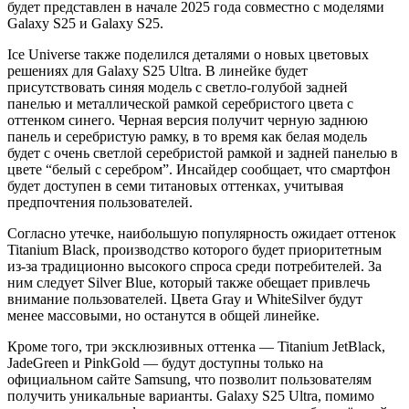
будет представлен в начале 2025 года совместно с моделями
Galaxy S25 и Galaxy S25.
Ice Universe также поделился деталями о новых цветовых
решениях для Galaxy S25 Ultra. В линейке будет
присутствовать синяя модель с светло-голубой задней
панелью и металлической рамкой серебристого цвета с
оттенком синего. Черная версия получит черную заднюю
панель и серебристую рамку, в то время как белая модель
будет с очень светлой серебристой рамкой и задней панелью в
цвете “белый с серебром”. Инсайдер сообщает, что смартфон
будет доступен в семи титановых оттенках, учитывая
предпочтения пользователей.
Согласно утечке, наибольшую популярность ожидает оттенок
Titanium Black, производство которого будет приоритетным
из-за традиционно высокого спроса среди потребителей. За
ним следует Silver Blue, который также обещает привлечь
внимание пользователей. Цвета Gray и WhiteSilver будут
менее массовыми, но останутся в общей линейке.
Кроме того, три эксклюзивных оттенка — Titanium JetBlack,
JadeGreen и PinkGold — будут доступны только на
официальном сайте Samsung, что позволит пользователям
получить уникальные варианты. Galaxy S25 Ultra, помимо