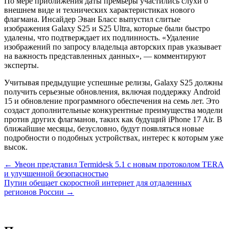
По мере приближения даты премьеры участились слухи о
внешнем виде и технических характеристиках нового
флагмана. Инсайдер Эван Бласс выпустил слитые
изображения Galaxy S25 и S25 Ultra, которые были быстро
удалены, что подтверждает их подлинность. «Удаление
изображений по запросу владельца авторских прав указывает
на важность представленных данных», — комментируют
эксперты.
Учитывая предыдущие успешные релизы, Galaxy S25 должны
получить серьезные обновления, включая поддержку Android
15 и обновление программного обеспечения на семь лет. Это
создаст дополнительные конкурентные преимущества модели
против других флагманов, таких как будущий iPhone 17 Air. В
ближайшие месяцы, безусловно, будут появляться новые
подробности о подобных устройствах, интерес к которым уже
высок.
Навигация
← Увеон представил Termidesk 5.1 с новым протоколом TERA
и улучшенной безопасностью
по
Путин обещает скоростной интернет для отдаленных
записям
регионов России →