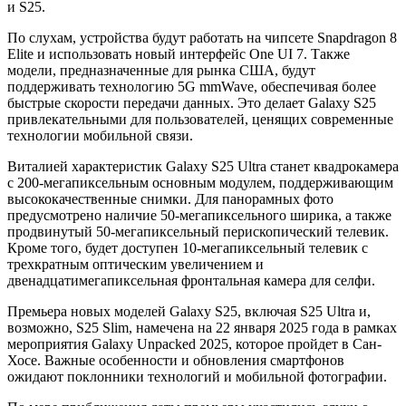
и S25.
По слухам, устройства будут работать на чипсете Snapdragon 8
Elite и использовать новый интерфейс One UI 7. Также
модели, предназначенные для рынка США, будут
поддерживать технологию 5G mmWave, обеспечивая более
быстрые скорости передачи данных. Это делает Galaxy S25
привлекательными для пользователей, ценящих современные
технологии мобильной связи.
Виталией характеристик Galaxy S25 Ultra станет квадрокамера
с 200-мегапиксельным основным модулем, поддерживающим
высококачественные снимки. Для панорамных фото
предусмотрено наличие 50-мегапиксельного ширика, а также
продвинутый 50-мегапиксельный перископический телевик.
Кроме того, будет доступен 10-мегапиксельный телевик с
трехкратным оптическим увеличением и
двенадцатимегапиксельная фронтальная камера для селфи.
Премьера новых моделей Galaxy S25, включая S25 Ultra и,
возможно, S25 Slim, намечена на 22 января 2025 года в рамках
мероприятия Galaxy Unpacked 2025, которое пройдет в Сан-
Хосе. Важные особенности и обновления смартфонов
ожидают поклонники технологий и мобильной фотографии.