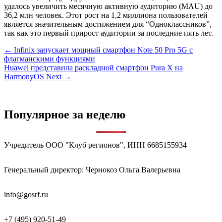
удалось увеличить месячную активную аудиторию (MAU) до
36,2 млн человек. Этот рост на 1,2 миллиона пользователей
является значительным достижением для “Одноклассников”,
так как это первый прирост аудитории за последние пять лет.
Навигация
← Infinix запускает мощный смартфон Note 50 Pro 5G с
флагманскими функциями
по
Huawei представила раскладной смартфон Pura X на
записям
HarmonyOS Next →
Популярное за неделю
Учредитель ООО "Клуб регионов", ИНН 6685155934
Генеральный директор: Чернокоз Ольга Валерьевна
info@gosrf.ru
+7 (495) 920-51-49