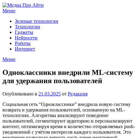
Перейти
к
Меню
содержимому
Зеленые технологии
Технологии
Гаджеты
Нейросети
Роботы
Интернет
Меню
Одноклассники внедрили ML-систему
для удержания пользователей
Опубликовано в
21.03.2025
от
Редакция
Социальная сеть “Одноклассники” внедрила новую систему
возврата и удержания пользователей, основанную на ML-
технологиях. Алгоритмы анализируют поведение
пользователей, сегментируют аудиторию и персонализируют
контент, оптимизируя время и количество отправляемых push-
уведомлений с учётом интересов каждого пользователя. Это
внедрение позволило вернуть часть ранее неактивной