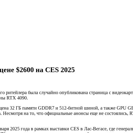
цене $2600 на CES 2025
ого ритейлера была случайно опубликована страница с видеокар
ены RTX 4090.
щена 32 ГБ памяти GDDR7 и 512-битной шиной, а также GPU GB2
а. Несмотря на то, что официальные анонсы еще не состоялись,
варя 2025 года в рамках выставки CES в Лас-Вегасе, где генер