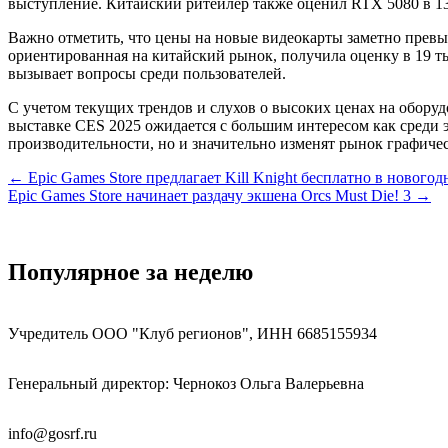
выступление. Китайский ритейлер также оценил RTX 5080 в 13
Важно отметить, что цены на новые видеокарты заметно прев
ориентированная на китайский рынок, получила оценку в 19 ты
вызывает вопросы среди пользователей.
С учетом текущих трендов и слухов о высоких ценах на оборуд
выставке CES 2025 ожидается с большим интересом как среди э
производительности, но и значительно изменят рынок графиче
Навигация
← Epic Games Store предлагает Kill Knight бесплатно в новогод
Epic Games Store начинает раздачу экшена Orcs Must Die! 3 →
по
записям
Популярное за неделю
Учредитель ООО "Клуб регионов", ИНН 6685155934
Генеральный директор: Чернокоз Ольга Валерьевна
info@gosrf.ru