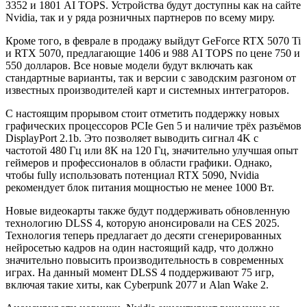
3352 и 1801 AI TOPS. Устройства будут доступны как на сайте
Nvidia, так и у ряда розничных партнеров по всему миру.
Кроме того, в феврале в продажу выйдут GeForce RTX 5070 Ti
и RTX 5070, предлагающие 1406 и 988 AI TOPS по цене 750 и
550 долларов. Все новые модели будут включать как
стандартные варианты, так и версии с заводским разгоном от
известных производителей карт и системных интеграторов.
С настоящим прорывом стоит отметить поддержку новых
графических процессоров PCIe Gen 5 и наличие трёх разъёмов
DisplayPort 2.1b. Это позволяет выводить сигнал 4K с
частотой 480 Гц или 8K на 120 Гц, значительно улучшая опыт
геймеров и профессионалов в области графики. Однако,
чтобы fully использовать потенциал RTX 5090, Nvidia
рекомендует блок питания мощностью не менее 1000 Вт.
Новые видеокарты также будут поддерживать обновленную
технологию DLSS 4, которую анонсировали на CES 2025.
Технология теперь предлагает до десяти сгенерированных
нейросетью кадров на один настоящий кадр, что должно
значительно повысить производительность в современных
играх. На данный момент DLSS 4 поддерживают 75 игр,
включая такие хиты, как Cyberpunk 2077 и Alan Wake 2.