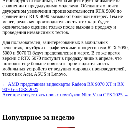
Анонсируя эти новинки, Nvidia акцентирует внимание на
сравнении с предыдущими моделями. Обещания о почти
двукратном увеличении производительности RTX 5090 по
сравнению с RTX 4090 вызывают большой интерес. Тем не
менее, реальная производительность этих карт будет
окончательно оценена только после выхода в продажу и
проведения независимых тестов.
Для пользователей, заинтересованных в мобильных
решениях, ноутбуки с графическими процессорами RTX 5090,
5080 и 5070 Ti будут представлены в марте. В то же время
версии с RTX 5070 поступят в продажу лишь в апреле, что
позволит еще больше повысить производительность
мобильных устройств от ведущих мировых производителей,
таких как Acer, ASUS и Lenovo.
Навигация
← AMD представила видеокарты Radeon RX 9070 XT и RX
9070 на CES 2025
по
Acer презентует пять новых ноутбуков Nitro V на CES 2025 →
записям
Популярное за неделю