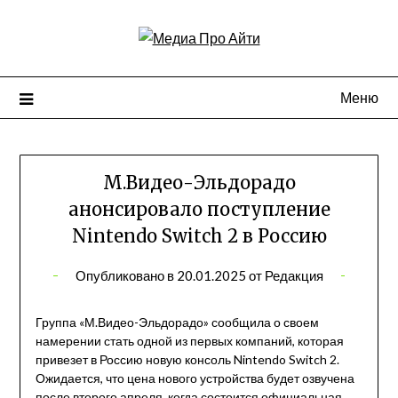
Перейти
к
содержимому
Меню
М.Видео-Эльдорадо
анонсировало поступление
Nintendo Switch 2 в Россию
Опубликовано в
20.01.2025
от
Редакция
Группа «М.Видео-Эльдорадо» сообщила о своем
намерении стать одной из первых компаний, которая
привезет в Россию новую консоль Nintendo Switch 2.
Ожидается, что цена нового устройства будет озвучена
после второго апреля, когда состоится официальная