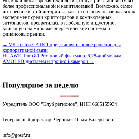
Но, как и любая зрелая технология, индустрия становится все
более профессиональной и капиталоемкой. Возможно, самое
интересное в этой истории — как технология, начавшаяся как
эксперимент среди криптографов и компьютерных
энтузиастов, превратилась в глобальную индустрию,
влияющую на мировые энергетические системы и
финансовые рынки.
Навигация
← VK Tech и САТЕЛ представляют новое решение для
корпоративной связи
по
HUAWEI Pura 80 Pro: новый флагман с 6,78-дюймовым
записям
AMOLED-дисплеем и тройной камерой →
Популярное за неделю
Учредитель ООО "Клуб регионов", ИНН 6685155934
Генеральный директор: Чернокоз Ольга Валерьевна
info@gosrf.ru