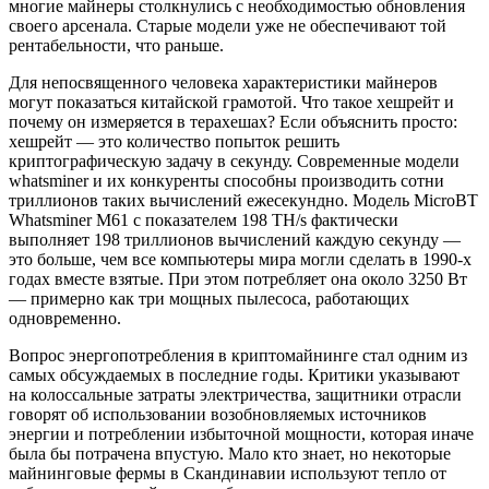
многие майнеры столкнулись с необходимостью обновления
своего арсенала. Старые модели уже не обеспечивают той
рентабельности, что раньше.
Для непосвященного человека характеристики майнеров
могут показаться китайской грамотой. Что такое хешрейт и
почему он измеряется в терахешах? Если объяснить просто:
хешрейт — это количество попыток решить
криптографическую задачу в секунду. Современные модели
whatsminer и их конкуренты способны производить сотни
триллионов таких вычислений ежесекундно. Модель MicroBT
Whatsminer M61 с показателем 198 TH/s фактически
выполняет 198 триллионов вычислений каждую секунду —
это больше, чем все компьютеры мира могли сделать в 1990-х
годах вместе взятые. При этом потребляет она около 3250 Вт
— примерно как три мощных пылесоса, работающих
одновременно.
Вопрос энергопотребления в криптомайнинге стал одним из
самых обсуждаемых в последние годы. Критики указывают
на колоссальные затраты электричества, защитники отрасли
говорят об использовании возобновляемых источников
энергии и потреблении избыточной мощности, которая иначе
была бы потрачена впустую. Мало кто знает, но некоторые
майнинговые фермы в Скандинавии используют тепло от