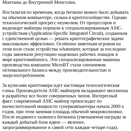
Монтаны до Внутренней Монголии.
Ностальгия по временам, когда биткоин можно было добывать
на обычном компьютере, сильна в криптосообществе. Однако
технологический прогресс неумолим. От процессоров и
видеокарт майнеры перешли к специализированным ASIC-
устройствам (Application-Specific Integrated Circuit), созданным
с единственной целью — решать криптографические задачи
максимально эффективно. Особенно заметным игроком на
этом поле стали устройства whatsminer, которые за последние
годы завоевали репутацию надежных рабочих лошадок в
мире криптомайнинга. Эти специализированные машины
производства компании MicroBT стали синонимом
оптимального баланса между производительностью и
энергопотреблением.
За кулисами криптомира идет настоящая технологическая
гонка. Производители ASIC-майнеров вкладывают миллионы
в разработку все более совершенных чипов. Интересный
факт: современный ASIC-майнер превосходит по
вычислительной мощности суперкомпьютеры начала 2000-х
годов, при этом занимая площадь обычной микроволновки.
После недавнего халвинга биткоина (уменьшения награды за
каждый добытый блок вдвое — явление,
запрограммированное в самой сети каждые четыре года),