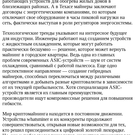
работающих устройств для обогрева жилых домов в
близлежащих районах. А в Техасе майнеры заключают
договоры с энергетическими компаниями, по которым
отключают свое оборудование в часы пиковой нагрузки на
сеть, фактически выступая в роли регуляторов энергосистемы.
Технологические тренды указывают на интересное будущее
для индустрии. Инженеры работают над созданием устройств
с жидкостным охлаждением, которые могут работать
практически бесшумно — решение, которое может вернуть
майнинг в городские квартиры. Ведь одна из главных
проблем современных ASIC-устройств — шум от систем
охлаждения, сравнимый с работой пылесоса. Еще одно
перспективное направление — создание гибридных
майнеров, способных переключаться между различными
алгоритмами и добывать разные криптовалюты в зависимости
от их текущей прибыльности. Хотя специализация ASIC-
устройств является их главным преимуществом,
производители ищут компромиссные решения для повышения
гибкости.
Мир криптомайнинга находится в постоянном движении.
Устройства whatsminer и их конкуренты продолжают
совершенствоваться, открывая новые возможности для тех,
кто решил присоединиться к цифровой золотой лихорадке.