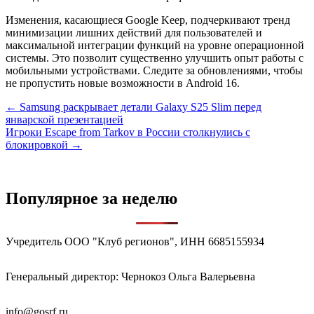
Изменения, касающиеся Google Keep, подчеркивают тренд
минимизации лишних действий для пользователей и
максимальной интеграции функций на уровне операционной
системы. Это позволит существенно улучшить опыт работы с
мобильными устройствами. Следите за обновлениями, чтобы
не пропустить новые возможности в Android 16.
Навигация
← Samsung раскрывает детали Galaxy S25 Slim перед
январской презентацией
по
Игроки Escape from Tarkov в России столкнулись с
записям
блокировкой →
Популярное за неделю
Учредитель ООО "Клуб регионов", ИНН 6685155934
Генеральный директор: Чернокоз Ольга Валерьевна
info@gosrf.ru