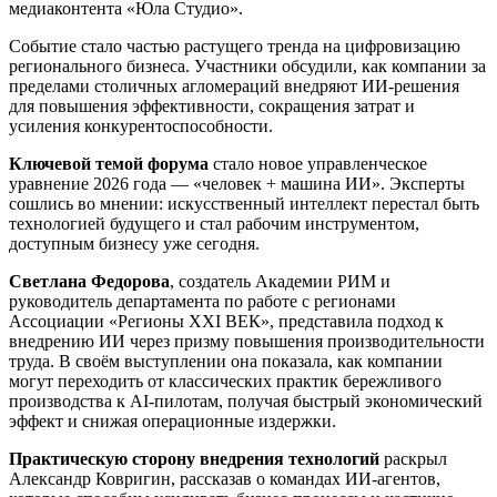
медиаконтента «Юла Студио».
Событие стало частью растущего тренда на цифровизацию
регионального бизнеса. Участники обсудили, как компании за
пределами столичных агломераций внедряют ИИ-решения
для повышения эффективности, сокращения затрат и
усиления конкурентоспособности.
Ключевой темой форума
стало новое управленческое
уравнение 2026 года — «человек + машина ИИ». Эксперты
сошлись во мнении: искусственный интеллект перестал быть
технологией будущего и стал рабочим инструментом,
доступным бизнесу уже сегодня.
Светлана Федорова
, создатель Академии РИМ и
руководитель департамента по работе с регионами
Ассоциации «Регионы XXI ВЕК», представила подход к
внедрению ИИ через призму повышения производительности
труда. В своём выступлении она показала, как компании
могут переходить от классических практик бережливого
производства к AI-пилотам, получая быстрый экономический
эффект и снижая операционные издержки.
Практическую сторону внедрения технологий
раскрыл
Александр Ковригин, рассказав о командах ИИ-агентов,