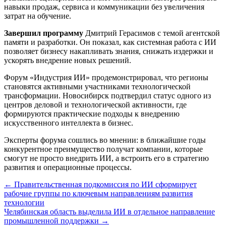
навыки продаж, сервиса и коммуникации без увеличения
затрат на обучение.
Завершил программу
Дмитрий Герасимов с темой агентской
памяти и разработки. Он показал, как системная работа с ИИ
позволяет бизнесу накапливать знания, снижать издержки и
ускорять внедрение новых решений.
Форум «Индустрия ИИ» продемонстрировал, что регионы
становятся активными участниками технологической
трансформации. Новосибирск подтвердил статус одного из
центров деловой и технологической активности, где
формируются практические подходы к внедрению
искусственного интеллекта в бизнес.
Эксперты форума сошлись во мнении: в ближайшие годы
конкурентное преимущество получат компании, которые
смогут не просто внедрить ИИ, а встроить его в стратегию
развития и операционные процессы.
Навигация
← Правительственная подкомиссия по ИИ сформирует
рабочие группы по ключевым направлениям развития
по
технологии
записям
Челябинская область выделила ИИ в отдельное направление
промышленной поддержки →