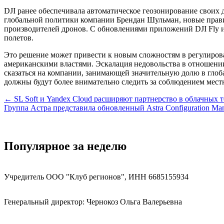
DJI ранее обеспечивала автоматическое геозонирование своих
глобальной политики компании Брендан Шульман, новые правила
производителей дронов. С обновлениями приложений DJI Fly и 
полетов.
Это решение может привести к новым сложностям в регулиро
американскими властями. Эскалация недовольства в отношении
сказаться на компании, занимающей значительную долю в гло
должны будут более внимательно следить за соблюдением мест
Навигация
← SL Soft и Yandex Cloud расширяют партнерство в облачных 
Группа Астра представила обновленный Astra Configuration Man
по
записям
Популярное за неделю
Учредитель ООО "Клуб регионов", ИНН 6685155934
Генеральный директор: Чернокоз Ольга Валерьевна