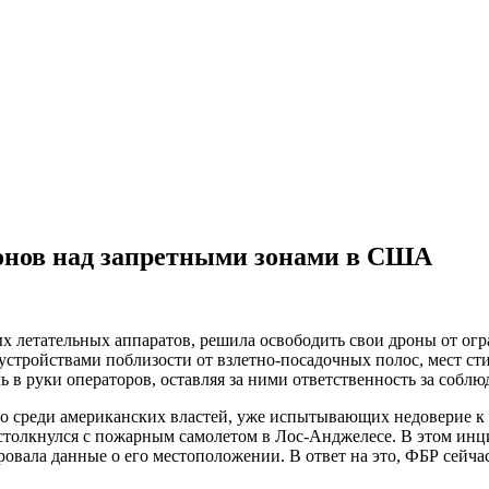
ронов над запретными зонами в США
х летательных аппаратов, решила освободить свои дроны от огр
 устройствами поблизости от взлетно-посадочных полос, мест ст
ль в руки операторов, оставляя за ними ответственность за соблю
о среди американских властей, уже испытывающих недоверие к
столкнулся с пожарным самолетом в Лос-Анджелесе. В этом инци
ровала данные о его местоположении. В ответ на это, ФБР сейч