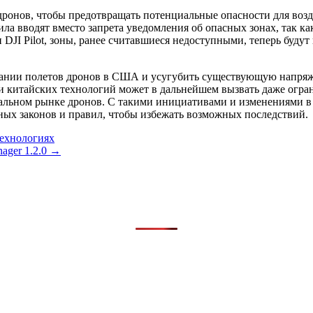
 дронов, чтобы предотвращать потенциальные опасности для воз
 вводят вместо запрета уведомления об опасных зонах, так как
DJI Pilot, зоны, ранее считавшиеся недоступными, теперь буду
вании полетов дронов в США и усугубить существующую напря
 китайских технологий может в дальнейшем вызвать даже огран
бальном рынке дронов. С такими инициативами и изменениями в
ных законов и правил, чтобы избежать возможных последствий.
технологиях
ager 1.2.0 →