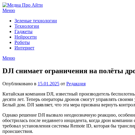
Перейти
к
Меню
содержимому
Зеленые технологии
Технологии
Гаджеты
Нейросети
Роботы
Интернет
Меню
DJI снимает ограничения на полёты д
Опубликовано в
15.01.2025
от
Редакция
Китайская компания DJI, известный производитель беспилотны
десяти лет. Теперь операторы дронов смогут управлять своими
Белый дом. DJI заявляет, что эта мера призвана вернуть контро
Однако решение DJI вызвало неоднозначную реакцию, особенн
обострилась после недавнего инцидента, когда дрон компании 
требовал установления системы Remote ID, которая бы трансли
происшествия.