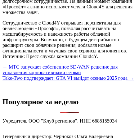
долгосрочном сотрудничестве. На данный момент компания
«Прософт» активно использует услуги Cloud4Y для решения
множества задач.
Сотрудничество с Cloud4Y открывает перспективы для
бизнес-модели «Прософт», позволяя рассчитывать на
масштабируемость и надежность работы облачной
инфраструктуры. Возможно, в будущем дистрибьютор
расширит свои облачные решения, добавляя новые
функциональности и улучшая свои сервисы для клиентов.
Источник: Пресс-служба компании Cloud4Y.
Навигация
← МТС запускает собственное SD-WAN решение для
управления корпоративными сетями
по
Take-Two подтверждает: GTA VI выйдет осенью 2025 года →
записям
Популярное за неделю
Учредитель ООО "Клуб регионов", ИНН 6685155934
Генеральный директор: Чернокоз Ольга Валерьевна