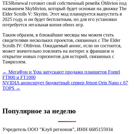
TESRenewal готовит свой собственный ремейк Oblivion под
названием Skyblivion, который будет основан на движке The
Elder Scrolls V: Skyrim. Этот мод планируется выпустить в
2025 году, и он будет бесплатным, но для его установки
потребуется легальная копия обеих игр.
Таким образом, в ближайшие месяцы мы можем стать
свидетелями нескольких проектов, связанных с The Elder
Scrolls IV: Oblivion. Ожидаемый анонс, если он состоится,
может значительно повлиять на интерес к франшизе и
открытие новых горизонтов для историй, связанных с
Тамриэлем.
Навигация
← МегаФон и Yota запускают продажи планшетов Fontel
FT800 и FT1000
по
NVIDIA анонсирует бюджетный сервер Jetson Orin Nano с 67
записям
TOPS →
Популярное за неделю
Учредитель ООО "Клуб регионов", ИНН 6685155934