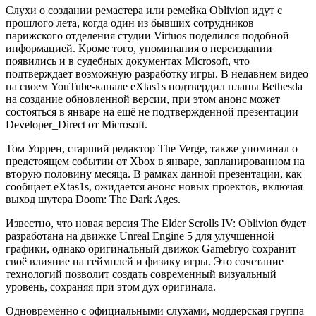
Слухи о создании ремастера или ремейка Oblivion идут с
прошлого лета, когда один из бывших сотрудников
парижского отделения студии Virtuos поделился подобной
информацией. Кроме того, упоминания о переиздании
появились и в судебных документах Microsoft, что
подтверждает возможную разработку игры. В недавнем видео
на своем YouTube-канале eXtas1s подтвердил планы Bethesda
на создание обновленной версии, при этом анонс может
состояться в январе на ещё не подтвержденной презентации
Developer_Direct от Microsoft.
Том Уоррен, старший редактор The Verge, также упоминал о
предстоящем событии от Xbox в январе, запланированном на
вторую половину месяца. В рамках данной презентации, как
сообщает eXtas1s, ожидается анонс новых проектов, включая
выход шутера Doom: The Dark Ages.
Известно, что новая версия The Elder Scrolls IV: Oblivion будет
разработана на движке Unreal Engine 5 для улучшенной
графики, однако оригинальный движок Gamebryo сохранит
своё влияние на геймплей и физику игры. Это сочетание
технологий позволит создать современный визуальный
уровень, сохраняя при этом дух оригинала.
Одновременно с официальными слухами, моддерская группа