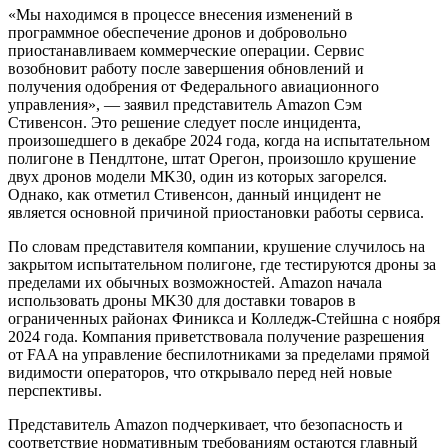
«Мы находимся в процессе внесения изменений в
программное обеспечение дронов и добровольно
приостанавливаем коммерческие операции. Сервис
возобновит работу после завершения обновлений и
получения одобрения от Федерального авиационного
управления», — заявил представитель Amazon Сэм
Стивенсон. Это решение следует после инцидента,
произошедшего в декабре 2024 года, когда на испытательном
полигоне в Пендлтоне, штат Орегон, произошло крушение
двух дронов модели MK30, один из которых загорелся.
Однако, как отметил Стивенсон, данный инцидент не
является основной причиной приостановки работы сервиса.
По словам представителя компании, крушение случилось на
закрытом испытательном полигоне, где тестируются дроны за
пределами их обычных возможностей. Amazon начала
использовать дроны MK30 для доставки товаров в
ограниченных районах Финикса и Колледж-Стейшна с ноября
2024 года. Компания приветствовала получение разрешения
от FAA на управление беспилотниками за пределами прямой
видимости операторов, что открывало перед ней новые
перспективы.
Представитель Amazon подчеркивает, что безопасность и
соответствие нормативным требованиям остаются главный