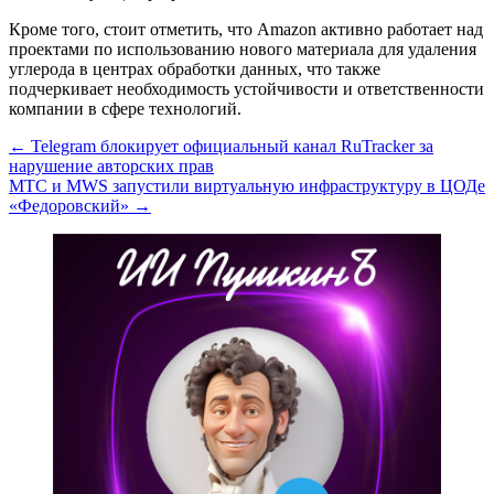
Кроме того, стоит отметить, что Amazon активно работает над
проектами по использованию нового материала для удаления
углерода в центрах обработки данных, что также
подчеркивает необходимость устойчивости и ответственности
компании в сфере технологий.
Навигация
← Telegram блокирует официальный канал RuTracker за
нарушение авторских прав
по
МТС и MWS запустили виртуальную инфраструктуру в ЦОДе
записям
«Федоровский» →