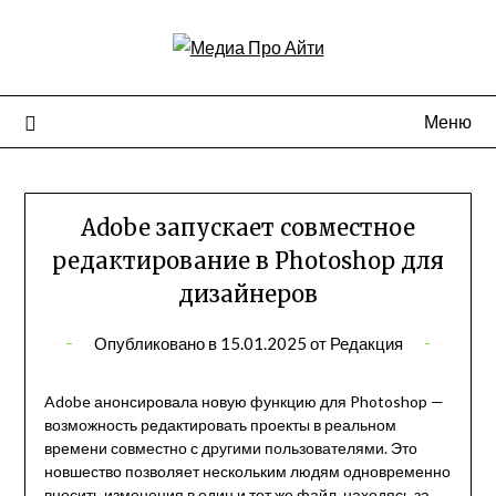
Перейти
к
содержимому
Меню
Adobe запускает совместное
редактирование в Photoshop для
дизайнеров
Опубликовано в
15.01.2025
от
Редакция
Adobe анонсировала новую функцию для Photoshop —
возможность редактировать проекты в реальном
времени совместно с другими пользователями. Это
новшество позволяет нескольким людям одновременно
вносить изменения в один и тот же файл, находясь за