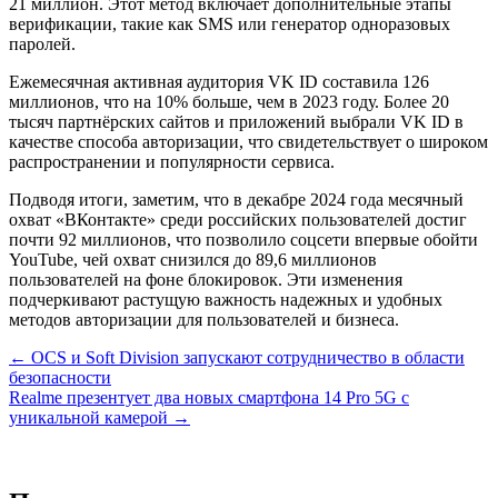
21 миллион. Этот метод включает дополнительные этапы
верификации, такие как SMS или генератор одноразовых
паролей.
Ежемесячная активная аудитория VK ID составила 126
миллионов, что на 10% больше, чем в 2023 году. Более 20
тысяч партнёрских сайтов и приложений выбрали VK ID в
качестве способа авторизации, что свидетельствует о широком
распространении и популярности сервиса.
Подводя итоги, заметим, что в декабре 2024 года месячный
охват «ВКонтакте» среди российских пользователей достиг
почти 92 миллионов, что позволило соцсети впервые обойти
YouTube, чей охват снизился до 89,6 миллионов
пользователей на фоне блокировок. Эти изменения
подчеркивают растущую важность надежных и удобных
методов авторизации для пользователей и бизнеса.
Навигация
← OCS и Soft Division запускают сотрудничество в области
безопасности
по
Realme презентует два новых смартфона 14 Pro 5G с
записям
уникальной камерой →