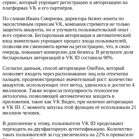
сервис, который упрощает регистрацию и авторизацию на
платформах VK и его партнёров.
По словам Ивана Смирнова, директора бизнес-юнита по
экосистемным сервисам VK, компания стремится не только
защитить аккаунты, но и улучшить пользовательский опыт
всех сервисов. Беспарольная авторизация и автоматический
вход значительно упрощают процесс входа пользователей,
позволяя им сэкономить время на регистрацию, что, в свою
очередь, повышает конверсию для бизнеса. В результате доля
беспарольных авторизаций в VK ID составила 90%.
Согласно данным, способ авторизации OnePass, который
позволяет входить через распознавание лиц или отпечатки
пальцев, продемонстрировал значительный рост: количество
аккаунтов, использующих этот метод, удвоилось и достигло 4
миллионов. Также возросла популярность технологии
автологина, позволяющей автоматически заходить в
приложения, такие как VK Видео, при наличии авторизации
в VK ID. С момента запуска этой функции её использовали 21
миллион человек.
В дополнение к этому, пользователи VK ID продолжают
переходить на двухфакторную аутентификацию. Количество
таких пользователей за год увеличилось на 22% и превысило