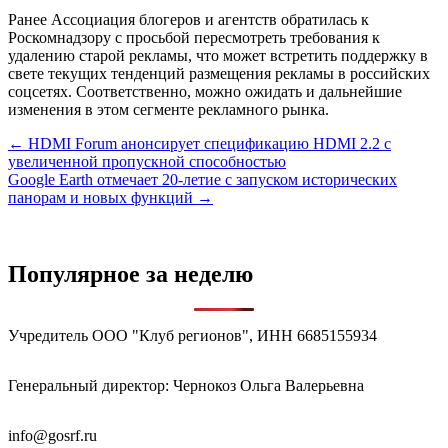
Ранее Ассоциация блогеров и агентств обратилась к
Роскомнадзору с просьбой пересмотреть требования к
удалению старой рекламы, что может встретить поддержку в
свете текущих тенденций размещения рекламы в российских
соцсетях. Соответственно, можно ожидать и дальнейшие
изменения в этом сегменте рекламного рынка.
Навигация
← HDMI Forum анонсирует спецификацию HDMI 2.2 с
увеличенной пропускной способностью
по
Google Earth отмечает 20-летие с запуском исторических
записям
панорам и новых функций →
Популярное за неделю
Учредитель ООО "Клуб регионов", ИНН 6685155934
Генеральный директор: Чернокоз Ольга Валерьевна
info@gosrf.ru